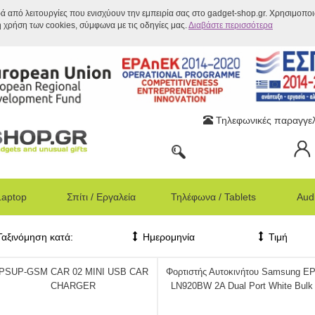
ρά από λειτουργίες που ενισχύουν την εμπειρία σας στο gadget-shop.gr. Χρησιμοπο
η χρήση των cookies, σύμφωνα με τις οδηγίες μας.
Διαβάστε περισσότερα
Τηλεφωνικές παραγγελ
Laptop
Σπίτι / Εργαλεία
Τηλέφωνα / Tablets
Audi
Ταξινόμηση κατά:
Ημερομηνία
Τιμή
PSUP-GSM CAR 02 MINI USB CAR
Φορτιστής Αυτοκινήτου Samsung EP
CHARGER
LN920BW 2A Dual Port White Bulk