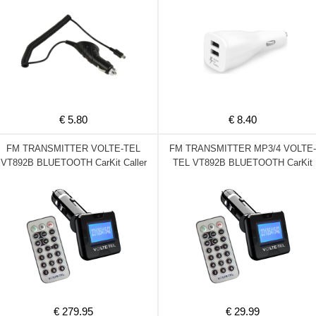
€ 5.80
€ 8.40
FM TRANSMITTER VOLTE-TEL
FM TRANSMITTER MP3/4 VOLTE-
VT892B BLUETOOTH CarKit Caller
TEL VT892B BLUETOOTH CarKit
ID 10pcs
Caller ID
€ 279.95
€ 29.99