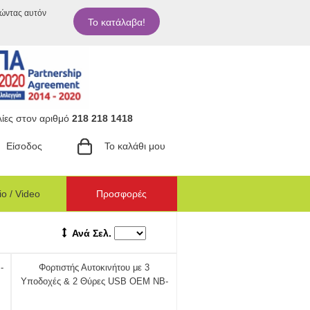
ιώντας αυτόν
Το κατάλαβα!
ίες στον αριθμό
218 218 1418
Είσοδος
Το καλάθι μου
o / Video
Προσφορές
Ανά Σελ.
-
Φορτιστής Αυτοκινήτου με 3
Υποδοχές & 2 Θύρες USB OEM NB-
A1