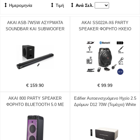
Ημερομηνία
Τιμή
Ανά Σελ.
AKAI ASB-7WSW ΑΣΥΡΜΑΤΑ
AKAI SS022A-X6 PARTY
SOUNDBAR ΚΑΙ SUBWOOFER
SPEAKER ΦΟΡΗΤΟ ΗΧΕΙΟ
ΜΕ BLUETOOTH, USB, AUX-IN
BLUETOOTH ΜΕ ΕΝΙΣΧΥΤΗ,
120W RMS ΟΠΤΙΚΗ ΙΝΑ ΚΑΙ
USB ΚΑΙ ΚΑΡΤΑ SD 30W RMS
HDMI
ΓΙΑ ΚΑΡΑΟΚΕ
€ 159.90
€ 99.99
AKAI 800 PARTY SPEAKER
Edifier Αυτοενισχυόμενο Ηχείο 2.5
ΦΟΡΗΤΟ BLUETOOTH 5.0 ΜΕ
Δρόμων D12 70W (Τεμάχιο) White
LED, TWS ΣΥΝΔΕΣΗ ΜΕ
ΔΕΥΤΕΡΟ ΥΠΟΔΟΧΗ ΓΙΑ
ΜΙΚΡΟΦΩΝΟ ΟΡΓΑΝΟ 60W ΓΙΑ
ΚΑΡΑΟΚΕ