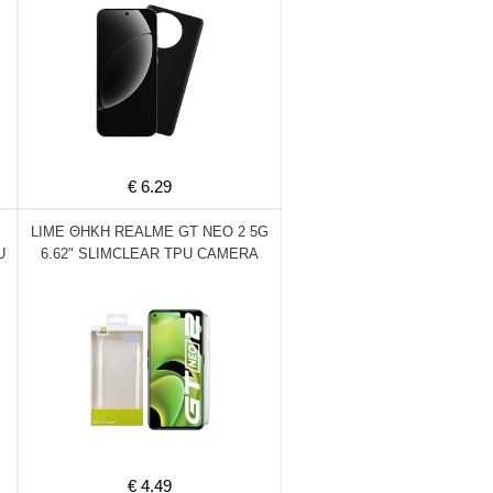
€ 6.29
LIME ΘΗΚΗ REALME GT NEO 2 5G
U
6.62" SLIMCLEAR TPU CAMERA
GUARD ΔΙΑΦΑΝΗ
€ 4.49