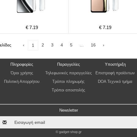
€ 7.19
€ 7.19
ελίδες
‹
2
3
4
5
…
16
›
1
Πληροφορίες
Παραγγελίες
Υποστήριξη
Όροι χρήσης
Τηλεφωνικές παραγγελίες
Επιστροφή προϊόντων
Πολιτική Απορρήτου
Τρόποι πληρωμής
DOA Τεχνικό τμήμα
Τρόποι αποστολής
Newsletter
© gadget-shop.gr