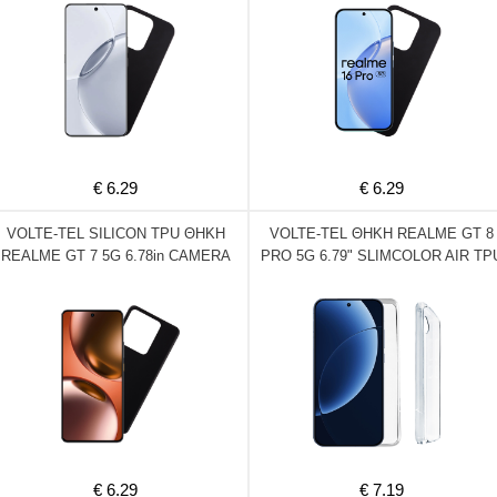
€ 6.29
€ 6.29
VOLTE-TEL SILICON TPU ΘΗΚΗ
VOLTE-TEL ΘΗΚΗ REALME GT 8
REALME GT 7 5G 6.78in CAMERA
PRO 5G 6.79" SLIMCOLOR AIR TP
GUARD BLACK
2.0mm CAMERA GUARD
PROTECTION ΔΙΑΦΑΝΗ
€ 6.29
€ 7.19