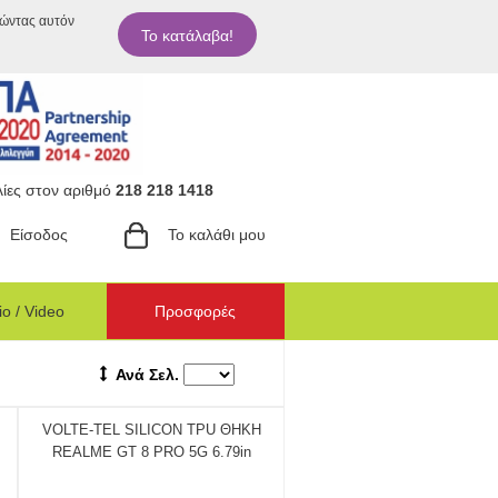
ιώντας αυτόν
Το κατάλαβα!
ίες στον αριθμό
218 218 1418
Είσοδος
Το καλάθι μου
o / Video
Προσφορές
Ανά Σελ.
VOLTE-TEL SILICON TPU ΘΗΚΗ
REALME GT 8 PRO 5G 6.79in
CAMERA GUARD BLACK