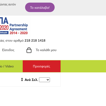
ιώντας αυτόν
Το κατάλαβα!
ίες στον αριθμό
218 218 1418
Είσοδος
Το καλάθι μου
o / Video
Προσφορές
Ανά Σελ.