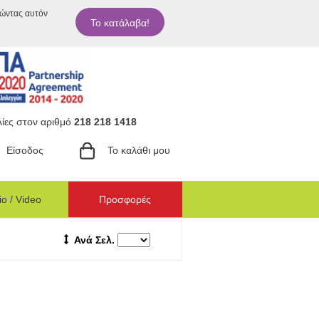
ιώντας αυτόν
Το κατάλαβα!
ίες στον αριθμό
218 218 1418
Είσοδος
Το καλάθι μου
o / Video
Προσφορές
Ανά Σελ.