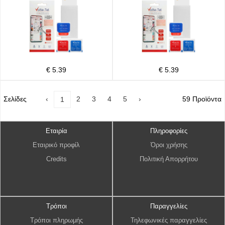
€ 5.39
€ 5.39
Σελίδες
‹
2
3
4
5
›
59 Προϊόντα
1
Εταιρία
Πληροφορίες
Εταιρικό προφίλ
Όροι χρήσης
Credits
Πολιτική Απορρήτου
Τρόποι
Παραγγελίες
Τρόποι πληρωμής
Τηλεφωνικές παραγγελίες