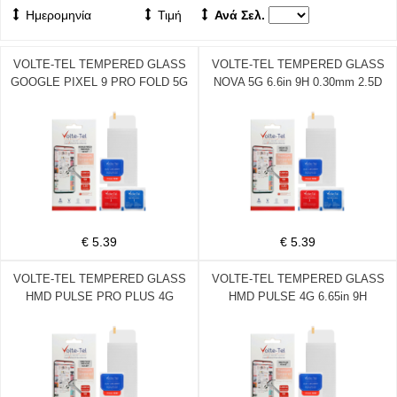
Ημερομηνία
Τιμή
Ανά Σελ.
VOLTE-TEL TEMPERED GLASS
VOLTE-TEL TEMPERED GLASS
GOOGLE PIXEL 9 PRO FOLD 5G
NOVA 5G 6.6in 9H 0.30mm 2.5D
8.0in 9H 0.30mm 2.5D FULL
FULL GLUE
GLUE
€ 5.39
€ 5.39
VOLTE-TEL TEMPERED GLASS
VOLTE-TEL TEMPERED GLASS
HMD PULSE PRO PLUS 4G
HMD PULSE 4G 6.65in 9H
6.65in 9H 0.30mm 2.5D FULL
0.30mm 2.5D FULL GLUE
GLUE