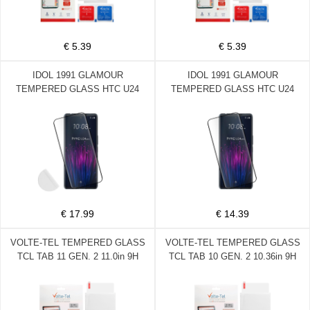
€ 5.39
€ 5.39
IDOL 1991 GLAMOUR
IDOL 1991 GLAMOUR
TEMPERED GLASS HTC U24
TEMPERED GLASS HTC U24
PRO 5G 6.8in 9H 0.30mm FULL
PRO 6.8in 9H 0.30mm FULL
COVER 3D FULL GLUE FINGER
COVER 3D EDGE GLUE INGER
UNLOCK BLACK+SQUEEZY
UNLOCK BLACK
CARD
€ 17.99
€ 14.39
VOLTE-TEL TEMPERED GLASS
VOLTE-TEL TEMPERED GLASS
TCL TAB 11 GEN. 2 11.0in 9H
TCL TAB 10 GEN. 2 10.36in 9H
0.33mm 2.5D FULL GLUE
0.33mm 2.5D FULL GLUE