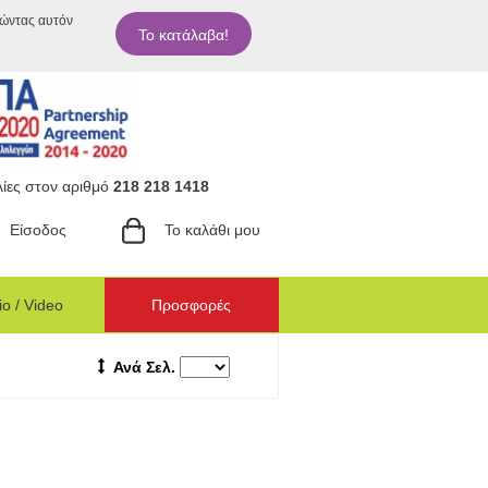
ιώντας αυτόν
Το κατάλαβα!
ίες στον αριθμό
218 218 1418
Είσοδος
Το καλάθι μου
o / Video
Προσφορές
Ανά Σελ.