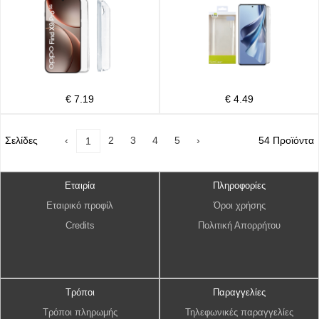
€ 7.19
€ 4.49
Σελίδες
‹
2
3
4
5
›
54 Προϊόντα
1
Εταιρία
Πληροφορίες
Εταιρικό προφίλ
Όροι χρήσης
Credits
Πολιτική Απορρήτου
Τρόποι
Παραγγελίες
Τρόποι πληρωμής
Τηλεφωνικές παραγγελίες