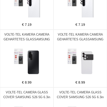
€ 7.19
€ 7.19
VOLTE-TEL KAMERA CAMERA
VOLTE-TEL KAMERA CAMERA
GEHARTETES GLASSAMSUNG
GEHARTETES GLASSAMSUNG
A17 4G A175/A17 5G A176/M17
S26 EDGE 5G 6.66in 9H 0.25mm
5G M176 6.7in 9H 0.25mm 3D
3D CURVED BLACK
CURVED BLACK
€ 8.99
€ 8.99
VOLTE-TEL CAMERA GLASS
VOLTE-TEL CAMERA GLASS
COVER SAMSUNG S26 5G 6.3in
COVER SAMSUNG S26 5G 6.3in
9H 0.33MM EASY APPLICATION
9H 0.33MM EASY APPLICATION
WITH STRASS LIGHT BLUE
WITH STRASS NAVY BLUE