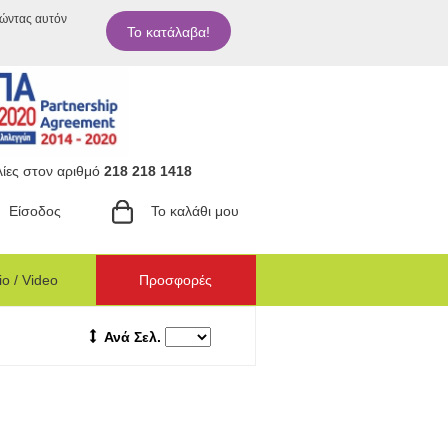
ιώντας αυτόν
Το κατάλαβα!
ίες στον αριθμό
218 218 1418
Είσοδος
Το καλάθι μου
o / Video
Προσφορές
Ανά Σελ.