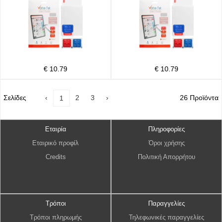
€ 10.79
€ 10.79
Σελίδες
‹
2
3
›
26 Προϊόντα
1
Εταιρία
Πληροφορίες
Εταιρικό προφίλ
Όροι χρήσης
Credits
Πολιτική Απορρήτου
Τρόποι
Παραγγελίες
Τρόποι πληρωμής
Τηλεφωνικές παραγγελίες