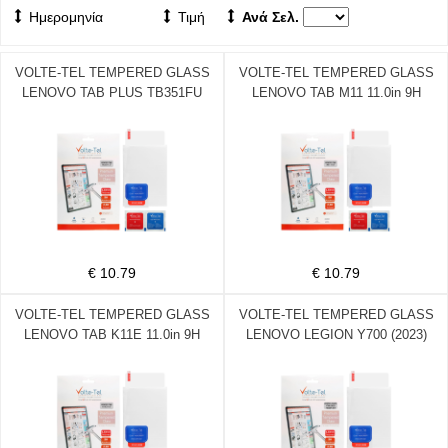
Ημερομηνία
Τιμή
Ανά Σελ.
VOLTE-TEL TEMPERED GLASS
VOLTE-TEL TEMPERED GLASS
LENOVO TAB PLUS TB351FU
LENOVO TAB M11 11.0in 9H
11.5in 9H 0.30mm 2.5D FULL
0.30mm 2.5D FULL GLUE
GLUE
€ 10.79
€ 10.79
VOLTE-TEL TEMPERED GLASS
VOLTE-TEL TEMPERED GLASS
LENOVO TAB K11E 11.0in 9H
LENOVO LEGION Y700 (2023)
0.30mm 2.5D FULL GLUE
TB320FC 8.8in 9H 0.30mm 2.5D
FULL GLUE