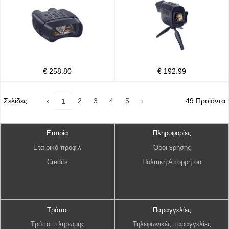
€ 258.80
€ 192.99
Σελίδες
‹
2
3
4
5
›
49 Προϊόντα
1
Εταιρία
Πληροφορίες
Εταιρικό προφίλ
Όροι χρήσης
Credits
Πολιτική Απορρήτου
Τρόποι
Παραγγελίες
Τρόποι πληρωμής
Τηλεφωνικές παραγγελίες