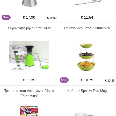
€ 17.90
€ 11.54
Sale
€ 19.90
Χειροκίνητη μηχανή του κιμά
Πτυσσόμενο μπολ 3 επιπέδων
€ 11.35
€ 10.79
Sale
€ 13.35
Πρωτοποριακά Λαστιχένια Γάντια
Κούπα I Spat In This Mug
''Tater Mitts''