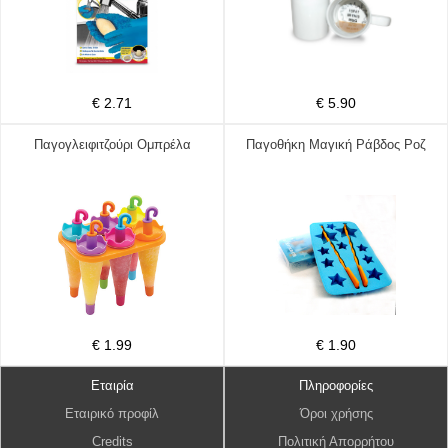
€ 2.71
€ 5.90
Παγογλειφιτζούρι Ομπρέλα
Παγοθήκη Μαγική Ράβδος Ροζ
€ 1.99
€ 1.90
Εταιρία
Πληροφορίες
Εταιρικό προφίλ
Όροι χρήσης
Credits
Πολιτική Απορρήτου