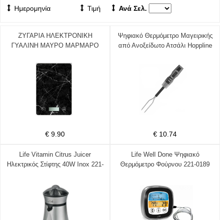
Ημερομηνία
Τιμή
Ανά Σελ.
ΖΥΓΑΡΙΑ ΗΛΕΚΤΡΟΝΙΚΗ
Ψηφιακό Θερμόμετρο Μαγειρικής
ΓΥΑΛΙΝΗ ΜΑΥΡΟ ΜΑΡΜΑΡΟ
από Ανοξείδωτο Ατσάλι Hoppline
5kg 810994 - ANKOR 100-005-
HOP1001243
66428
€ 9.90
€ 10.74
Life Vitamin Citrus Juicer
Life Well Done Ψηφιακό
Ηλεκτρικός Στίφτης 40W Inox 221-
Θερμόμετρο Φούρνου 221-0189
0158