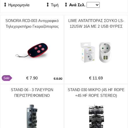
Ημερομηνία
Τιμή
Ανά Σελ.
SONORA RCD-003 Αντιγραφικό
LIME ΑΝΤΑΠΤΟΡΑΣ ΣΟΥΚΟ LS-
Τηλεχειριστήριο Γκαραζόπορτας
12USW 16A ΜΕ 2 USB ΘΥΡΕΣ
Σταθερού Κωδικού με 4 Κανάλια
3.4A ΜΕ ΠΑΙΔΙΚΗ ΠΡΟΣΤΑΣΙΑ/
433.92MHz 230-0007
ΓΕΙΩΣΗ ΚΑΙ ΥΠΕΡΤΑΣΗΣ ΣΤΙΣ 2
ΘΥΡΕΣ USB ΑΣΠΡΟ
€ 7.90
€ 11.69
Sale
€ 8.90
STAND 06 - 3 ΠΛΕΥΡΩΝ
STAND 030 ΜΙΚΡΟ (45 HF ROPE
ΠΕΡΙΣΤΡΕΦΟΜΕΝΟ
+45 HF ROPE STEREO)