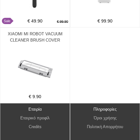
€ 49.90
€ 99.90
Sale
€ 99.90
XIAOMI MI ROBOT VACUUM
CLEANER BRUSH COVER
SKV4038TY EU
€ 9.90
Εταιρία
Πληροφορίες
Εταιρικό προφίλ
Όροι χρήσης
Credits
Πολιτική Απορρήτου