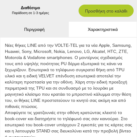
Διαθέσιμο
Προσθήκη στο καλάθι
Παράδοση σε 1-3 ημέρες
Περιγραφή
Χαρακτηριστικά
Νέες θήκες LINE από την VOLTE-TEL για τα νέα Apple, Samsung,
Huawei, Sony, Microsoft, Nokia, Lenovo, LG, Alcatel, HTC, ZTE,
Motorola & Vodafone smartphones. Ο μοντέρνος σχεδιασμός
τους από υψηλής ποιότητας PU δέρμα εξωτερικά τις κάνει να
ξεχωρίζουν. Εσωτερικά το τηλέφωνο συγκρατεί θήκη από TPU
υλικό και η ειδική VELVET επένδυση εσωτερικά αποτελεί την
καλύτερη προστασία για την οθόνη. Χάρη στην ειδική προεξοχή
περιμετρικά της TPU και σε συνδυασμό με το λουράκι με
μαγνητικό κλείσιμο που κρατάει το μπροστινό κάλυμμα στην θέση
του, οι θήκες LINE προστατεύουν το κινητό σας ακόμη και από
πιθανές πτώσεις.
Αποφύγετε τις γρατζουνιές στην οθόνη κρατώντας κλειστό το
book-cover και διατηρήστε το τηλέφωνό σας σαν καινούριο. Στο
εσωτερικό του book-cover υπάρχουν 2 εγκοπές για τις κάρτες σας
και η λειτουργία STAND σας διευκολύνει κατά την προβολή βίντεο