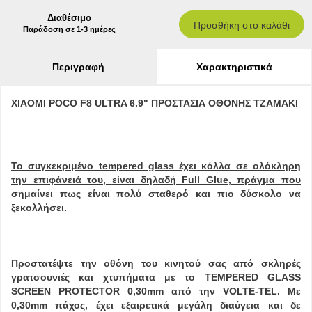
Διαθέσιμο
Προσθήκη στο καλάθι
Παράδοση σε 1-3 ημέρες
Περιγραφή
Χαρακτηριστικά
XIAOMI POCO F8 ULTRA 6.9" ΠΡΟΣΤΑΣΙΑ ΟΘΟΝΗΣ ΤΖΑΜΑΚΙ
Το συγκεκριμένο tempered glass έχει κόλλα σε ολόκληρη
την επιφάνειά του,
είναι
δηλαδή
Full Glue,
πράγμα που
σημαίνει πως είναι πολύ σταθερό και πιο δύσκολο να
ξεκολλήσει.
Προστατέψτε την οθόνη του κινητού σας από σκληρές
γρατσουνιές και χτυπήματα με το TEMPERED GLASS
SCREEN PROTECTOR 0,30mm από την VOLTE-TEL. Με
0,30mm πάχος, έχει εξαιρετικά μεγάλη διαύγεια και δε