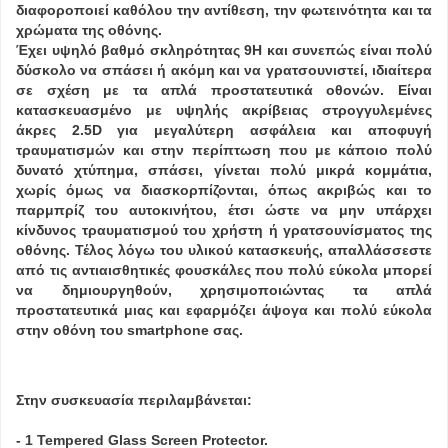
διαφοροποιεί καθόλου την αντίθεση, την φωτεινότητα και τα
χρώματα της οθόνης.
Έχει υψηλό βαθμό σκληρότητας 9H και συνεπώς είναι πολύ
δύσκολο να σπάσει ή ακόμη και να γρατσουνιστεί, ιδιαίτερα
σε σχέση με τα απλά προστατευτικά οθονών. Είναι
κατασκευασμένο με υψηλής ακρίβειας στρογγυλεμένες
άκρες 2.5D για μεγαλύτερη ασφάλεια και αποφυγή
τραυματισμών και στην περίπτωση που με κάποιο πολύ
δυνατό χτύπημα, σπάσει, γίνεται πολύ μικρά κομμάτια,
χωρίς όμως να διασκορπίζονται, όπως ακριβώς και το
παρμπρίζ του αυτοκινήτου, έτσι ώστε να μην υπάρχει
κίνδυνος τραυματισμού του χρήστη ή γρατσουνίσματος της
οθόνης. Τέλος λόγω του υλικού κατασκευής, απαλλάσσεστε
από τις αντιαισθητικές φουσκάλες που πολύ εύκολα μπορεί
να δημιουργηθούν, χρησιμοποιώντας τα απλά
προστατευτικά μιας και εφαρμόζει άψογα και πολύ εύκολα
στην οθόνη του smartphone σας.
Στην συσκευασία περιλαμβάνεται:
- 1 Tempered Glass Screen Protector.