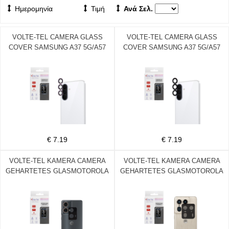
Ημερομηνία
Τιμή
Ανά Σελ.
VOLTE-TEL CAMERA GLASS
VOLTE-TEL CAMERA GLASS
COVER SAMSUNG A37 5G/A57
COVER SAMSUNG A37 5G/A57
5G 6.7in 9H 0.30MM EASY
5G 6.7in 9H 0.30MM EASY
APPLICATION PURPLE
APPLICATION BLACK
€ 7.19
€ 7.19
VOLTE-TEL KAMERA CAMERA
VOLTE-TEL KAMERA CAMERA
GEHARTETES GLASMOTOROLA
GEHARTETES GLASMOTOROLA
MOTO G85 5G XT2427-2 6.67in
EDGE 50 ULTRA XT2401-1 6.7in
9H 0.25mm 3D CURVED BLACK
9H 0.25mm 3D CURVED BLACK