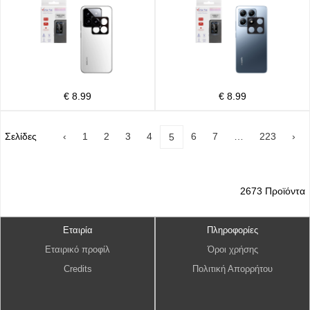
€ 8.99
€ 8.99
Σελίδες
‹
1
2
3
4
6
7
…
223
›
5
2673 Προϊόντα
Εταιρία
Πληροφορίες
Εταιρικό προφίλ
Όροι χρήσης
Credits
Πολιτική Απορρήτου