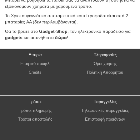
Μπορεί να βοηθήσει τα παιδιά σας να αναπτύξουν τη συνήθεια να
εξοικονομούν χρήματα με χαρούμενο τρόπο.
Το Χριστουγεννιάτικο αποταμιευτικό κουτί τροφοδοτείται από 2
μπαταρίες AA (δεν περιλαμβάνονται).
Θα το βρείτε στο
Gadget-Shop
, τον ηλεκτρονικό παράδεισο για
gadgets
και ασυνήθιστα
δώρα
!
Εταιρία
Πληροφορίες
Εταιρικό προφίλ
Όροι χρήσης
Credits
Πολιτική Απορρήτου
Τρόποι
Παραγγελίες
Τρόποι πληρωμής
Τηλεφωνικές παραγγελίες
Τρόποι αποστολής
Επιστροφή προϊόντων