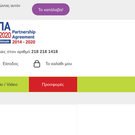
ιώντας αυτόν
Το κατάλαβα!
ίες στον αριθμό
218 218 1418
Είσοδος
Το καλάθι μου
o / Video
Προσφορές