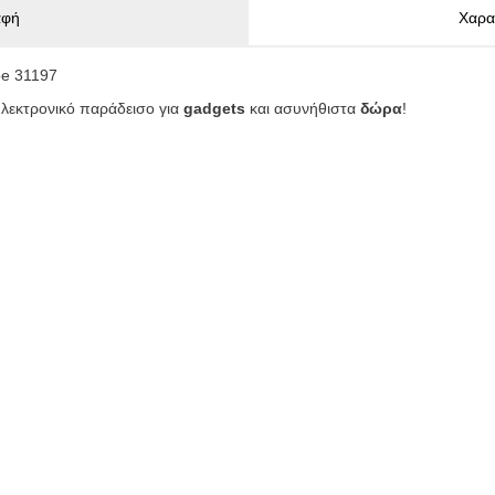
αφή
Χαρα
oe 31197
ηλεκτρονικό παράδεισο για
gadgets
και ασυνήθιστα
δώρα
!