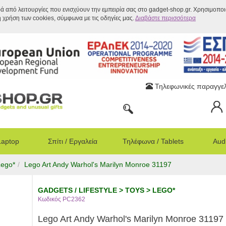
ρά από λειτουργίες που ενισχύουν την εμπειρία σας στο gadget-shop.gr. Χρησιμοπο
η χρήση των cookies, σύμφωνα με τις οδηγίες μας.
Διαβάστε περισσότερα
Τηλεφωνικές παραγγελ
Laptop
Σπίτι / Εργαλεία
Τηλέφωνα / Tablets
Audi
Lego*
Lego Art Andy Warhol's Marilyn Monroe 31197
GADGETS / LIFESTYLE > TOYS > LEGO*
Κωδικός PC2362
Lego Art Andy Warhol's Marilyn Monroe 31197