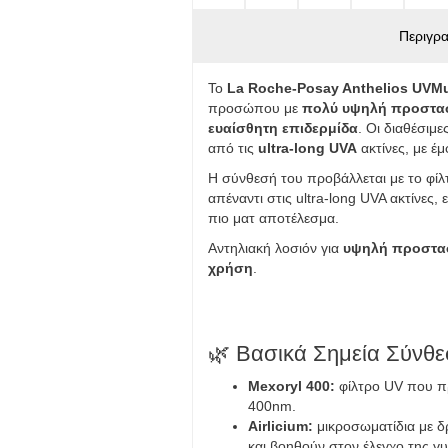
Περιγρ
Το
La Roche-Posay Anthelios UVMun
προσώπου με
πολύ υψηλή προστα
ευαίσθητη επιδερμίδα
. Οι διαθέσιμ
από τις
ultra-long UVA
ακτίνες, με έ
Η σύνθεσή του προβάλλεται με το φί
απέναντι στις ultra-long UVA ακτίνες,
πιο ματ αποτέλεσμα.
Αντηλιακή λοσιόν για
υψηλή προστασ
χρήση
.
🌿 Βασικά Σημεία Σύνθ
Mexoryl 400:
φίλτρο UV που πρ
400nm.
Airlicium:
μικροσωματίδια με 
και βοηθούν στον έλεγχο της γ