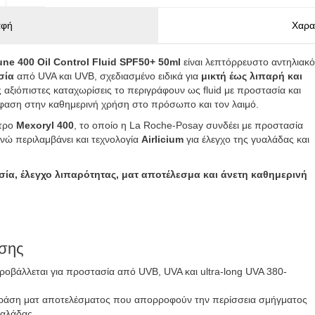
αφή
Χαρα
e 400 Oil Control Fluid SPF50+ 50ml
είναι λεπτόρρευστο αντηλιακό
σία
από UVA και UVB, σχεδιασμένο ειδικά για
μικτή έως λιπαρή και
ες αξιόπιστες καταχωρίσεις το περιγράφουν ως fluid με προστασία και
μφαση στην καθημερινή χρήση στο πρόσωπο και τον λαιμό.
λτρο
Mexoryl 400
, το οποίο η La Roche-Posay συνδέει με προστασία
 ενώ περιλαμβάνει και τεχνολογία
Airlicium
για έλεγχο της γυαλάδας και
ία, έλεγχο λιπαρότητας, ματ αποτέλεσμα και άνετη καθημερινή
εσης
οβάλλεται για προστασία από UVB, UVA και ultra-long UVA 380-
δράση ματ αποτελέσματος που απορροφούν την περίσσεια σμήγματος
υαλάδας.