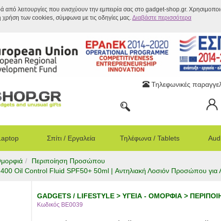
ρά από λειτουργίες που ενισχύουν την εμπειρία σας στο gadget-shop.gr. Χρησιμοπο
η χρήση των cookies, σύμφωνα με τις οδηγίες μας.
Διαβάστε περισσότερα
Τηλεφωνικές παραγγελ
Laptop
Σπίτι / Εργαλεία
Τηλέφωνα / Tablets
Audi
Ομορφιά
Περιποίηση Προσώπου
00 Oil Control Fluid SPF50+ 50ml | Αντηλιακή Λοσιόν Προσώπου για 
GADGETS / LIFESTYLE > ΥΓΕΙΑ - ΟΜΟΡΦΙΑ > ΠΕΡΙΠΟ
Κωδικός BE0039