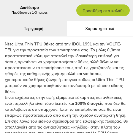
Διαθέσιμο
Προσθήκη στο καλάθι
Παράδοση σε 1-3 ημέρες
Περιγραφή
Χαρακτηριστικά
Νέες Ultra Thin TPU θήκες από την IDOL 1991 και tην VOLTE-
TEL για την προστασία των smartphone σας. Το μόλις 0,3mm
προστατευτικό κάλυμμα αποτελεί την ιδανικότερη επιλογή για
όσους αρνούνται να χρησιμοποιήσουν θήκες αλλά θέλουν να
προστατεύσουν το smartphone τους από τις γρατζουνιές και τις
φθορές της καθημερινής χρήσης αλλά και για όσους
χρησιμοποιούν θήκες ζώνης ή πουγκιά καθώς οι Ultra Thin TPU
μπορούν να χρησιμοποιηθούν σε συνδυασμό με τέτοιου είδους
θήκες.
Είναι ευχάριστες στην αφή, εξαιρετικά εύκαμπτες και ανθεκτικές
ενώ παράλληλα είναι τόσο λεπτές και
100% διαυγείς
που δεν θα
καταλαβαίνετε ότι υπάρχουν. Έτσι το smartphone σας θα είναι
επαρκώς προστατευμένο από αυτή την σχεδόν ανύπαρκτη θήκη.
Επίσης λόγω του ειδικού σχεδιασμού της εσωτερικής πλευράς, θα
απαλλαγείτε από τις αντιαισθητικές «κηλίδες» στην πλάτη του