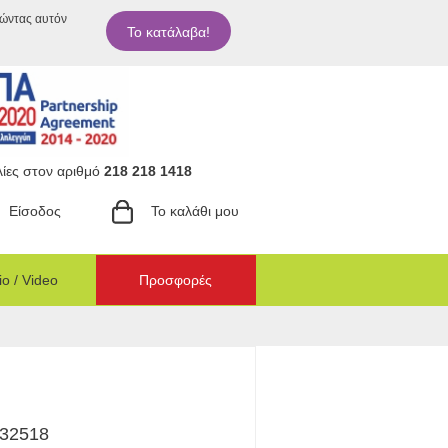
ιώντας αυτόν
Το κατάλαβα!
ίες στον αριθμό
218 218 1418
Είσοδος
Το καλάθι μου
o / Video
Προσφορές
 32518