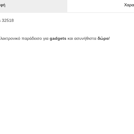
αφή
Χαρα
s 32518
ηλεκτρονικό παράδεισο για
gadgets
και ασυνήθιστα
δώρα
!