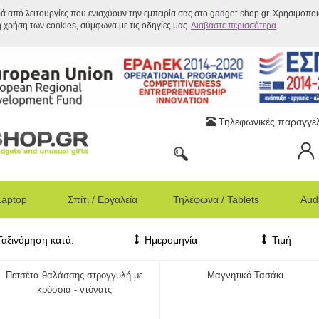
ρά από λειτουργίες που ενισχύουν την εμπειρία σας στο gadget-shop.gr. Χρησιμοπο
η χρήση των cookies, σύμφωνα με τις οδηγίες μας.
Διαβάστε περισσότερα
Τηλεφωνικές παραγγελ
Laptop
Σπίτι / Εργαλεία
Τηλέφωνα / Tablets
Audi
Ταξινόμηση κατά:
Ημερομηνία
Τιμή
Πετσέτα θαλάσσης στρογγυλή με
Μαγνητικό Τασάκι
κρόσσια - ντόνατς