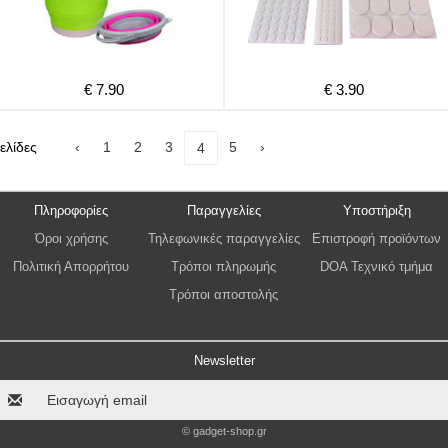
€ 7.90
€ 3.90
ελίδες
‹
1
2
3
5
›
4
Πληροφορίες
Παραγγελίες
Υποστήριξη
Όροι χρήσης
Τηλεφωνικές παραγγελίες
Επιστροφή προϊόντων
Πολιτική Απορρήτου
Τρόποι πληρωμής
DOA Τεχνικό τμήμα
Τρόποι αποστολής
Newsletter
© gadget-shop.gr