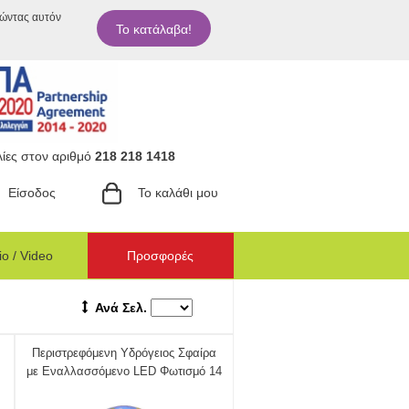
ιώντας αυτόν
Το κατάλαβα!
ίες στον αριθμό
218 218 1418
Είσοδος
Το καλάθι μου
o / Video
Προσφορές
Ανά Σελ.
Περιστρεφόμενη Υδρόγειος Σφαίρα
με Εναλλασσόμενο LED Φωτισμό 14
cm OEM 555