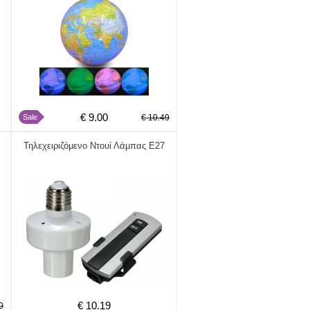
€ 9.00
Sale
€ 10.49
Τηλεχειριζόμενο Ντουί Λάμπας Ε27
€ 10.19
0