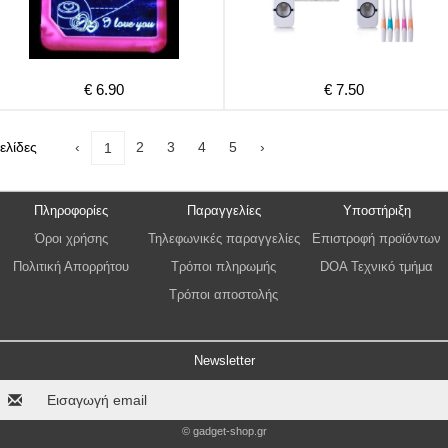
€ 6.90
€ 7.50
ελίδες
‹
2
3
4
5
›
1
Πληροφορίες
Παραγγελίες
Υποστήριξη
Όροι χρήσης
Τηλεφωνικές παραγγελίες
Επιστροφή προϊόντων
Πολιτική Απορρήτου
Τρόποι πληρωμής
DOA Τεχνικό τμήμα
Τρόποι αποστολής
Newsletter
© gadget-shop.gr