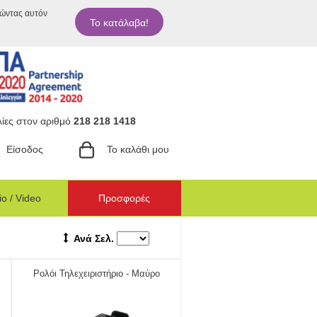
ιώντας αυτόν
Το κατάλαβα!
ίες στον αριθμό
218 218 1418
Είσοδος
Το καλάθι μου
o / Video
Προσφορές
Ανά Σελ.
Ρολόι Τηλεχειριστήριο - Μαύρο