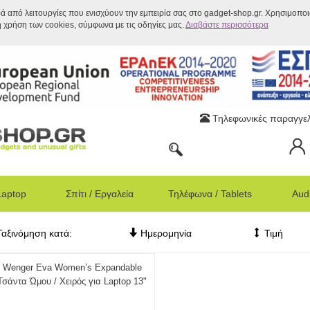
ρά από λειτουργίες που ενισχύουν την εμπειρία σας στο gadget-shop.gr. Χρησιμοπο
η χρήση των cookies, σύμφωνα με τις οδηγίες μας.
Διαβάστε περισσότερα
Τηλεφωνικές παραγγελ
Laptop
Σπίτι / Εργαλεία
Τηλέφωνα / Tablets
Audi
Ταξινόμηση κατά:
Ημερομηνία
Τιμή
Wenger Eva Women’s Expandable
Τσάντα Ώμου / Χειρός για Laptop 13"
604806 Black