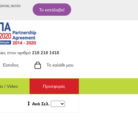
ιώντας αυτόν
Το κατάλαβα!
ίες στον αριθμό
218 218 1418
Είσοδος
Το καλάθι μου
o / Video
Προσφορές
Ανά Σελ.