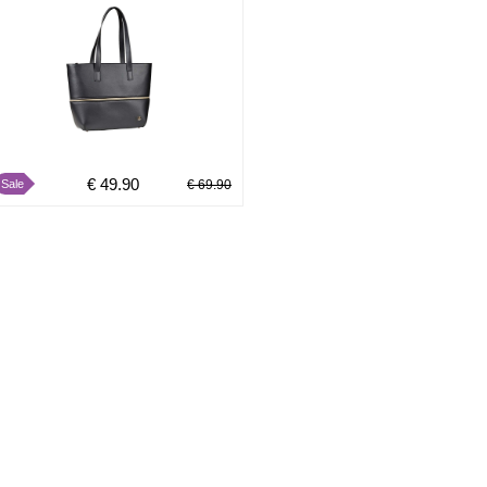
€ 49.90
Sale
€ 69.90