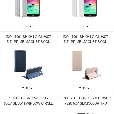
€ 6.29
€ 6.29
IDOL 1991 ΘΗΚΗ LG G6 H870
IDOL 1991 ΘΗΚΗ LG G6 H870
5.7" PRIME MAGNET BOOK
5.7" PRIME MAGNET BOOK
STAND DARK BLUE
STAND GOLD
€ 10.79
€ 10.79
ΘΗΚΗ LG G4c H525 CCF-
VOLTE-TEL ΘΗΚΗ LG X POWER
600.AGEUWH WINDOW CIRCLE
K220 5.3" SLIMCOLOR TPU
WHITE PACKING OR
ΔΙΑΦΑΝΗ ΓΚΡΙ