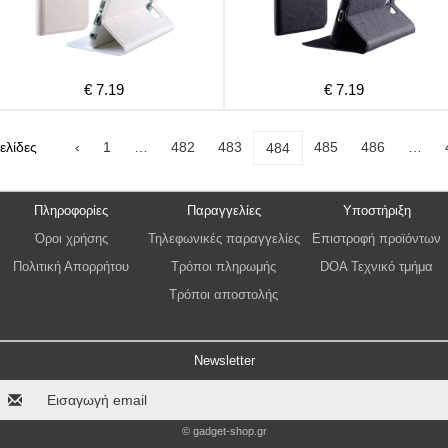
€ 7.19
€ 7.19
ελίδες
‹
1
…
482
483
485
486
…
484
Πληροφορίες
Παραγγελίες
Υποστήριξη
Όροι χρήσης
Τηλεφωνικές παραγγελίες
Επιστροφή προϊόντων
Πολιτική Απορρήτου
Τρόποι πληρωμής
DOA Τεχνικό τμήμα
Τρόποι αποστολής
Newsletter
© gadget-shop.gr