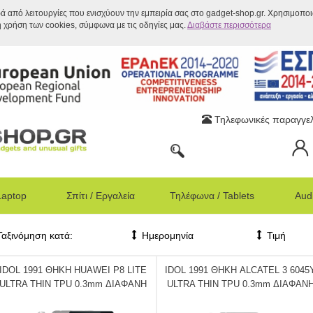
ρά από λειτουργίες που ενισχύουν την εμπειρία σας στο gadget-shop.gr. Χρησιμοπο
η χρήση των cookies, σύμφωνα με τις οδηγίες μας.
Διαβάστε περισσότερα
Τηλεφωνικές παραγγελ
Laptop
Σπίτι / Εργαλεία
Τηλέφωνα / Tablets
Audi
Ταξινόμηση κατά:
Ημερομηνία
Τιμή
IDOL 1991 ΘΗΚΗ HUAWEI P8 LITE
IDOL 1991 ΘΗΚΗ ALCATEL 3 6045
ULTRA THIN TPU 0.3mm ΔΙΑΦΑΝΗ
ULTRA THIN TPU 0.3mm ΔΙΑΦΑΝ
ΓΚΡΙ
ΓΚΡΙ