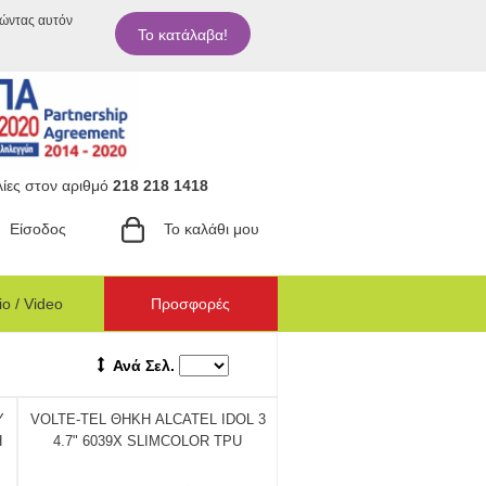
ιώντας αυτόν
Το κατάλαβα!
ίες στον αριθμό
218 218 1418
Είσοδος
Το καλάθι μου
o / Video
Προσφορές
Ανά Σελ.
Y
VOLTE-TEL ΘΗΚΗ ALCATEL IDOL 3
Η
4.7" 6039X SLIMCOLOR TPU
ΔΙΑΦΑΝΗ