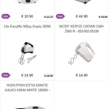
€ 10.90
€ 44.90
Sale
Sale
€ 12.70
€ 49.90
Life EasyMix Μίξερ Χειρός 300W
ΜΙΞΕΡ ΧΕΙΡΟΣ CROWN CMH-
2565 R - 920-002-55339
€ 14.90
€ 14.90
Sale
€ 19.90
ΗΛΕΚΤΡΙΚΗ ΕΣΤΙΑ ΕΜΑΓΙΕ
KALKO K6644 WHITE 1950W -
211-002-0107